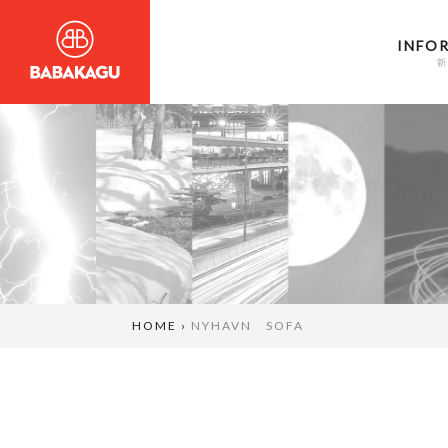
INFO
新
HOME
›
NYHAVN SOFA