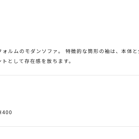
フォルムのモダンソファ。 特徴的な筒形の袖は、本体と
ントとして存在感を放ちます。
H400